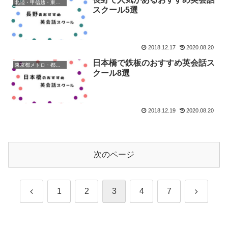
北陸・甲信越・東海・関西地方
スクール5選
2018.12.17
2020.08.20
日本橋で鉄板のおすすめ英会話ス
東京都メトロ・都営地下鉄
クール8選
2018.12.19
2020.08.20
次のページ
前
次
1
2
3
4
7
へ
へ